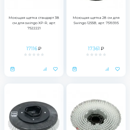
Моющая щетка стандарт 38
Моющая щетка 28 см для
см для swingo XP-R, арт.
Swingo 1255B, арт. 7519395
7522221
17116
₽
17361
₽