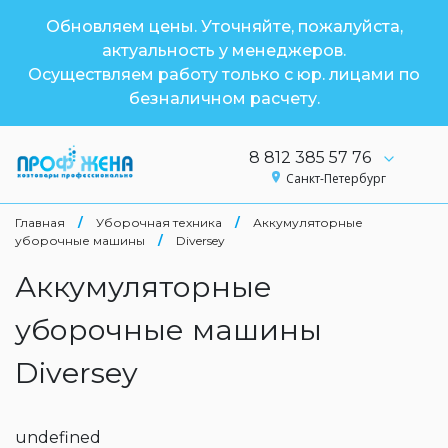
Обновляем цены. Уточняйте, пожалуйста,
актуальность у менеджеров.
Осуществляем работу только с юр. лицами по
безналичном расчету.
8 812 385 57 76
Санкт-Петербург
Главная
/
Уборочная техника
/
Аккумуляторные
уборочные машины
/
Diversey
Аккумуляторные
уборочные машины
Diversey
undefined