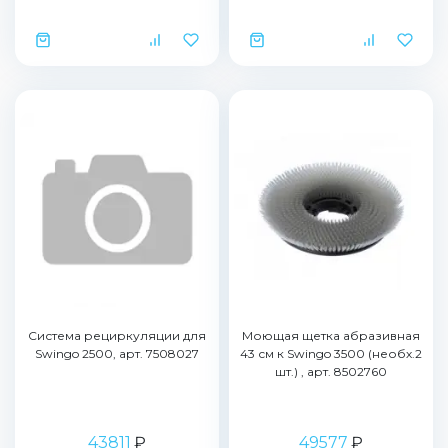
Cистема рециркуляции для
Моющая щетка абразивная
Swingo 2500, арт. 7508027
43 см к Swingo 3500 (необх.2
шт.) , арт. 8502760
43811
₽
49577
₽