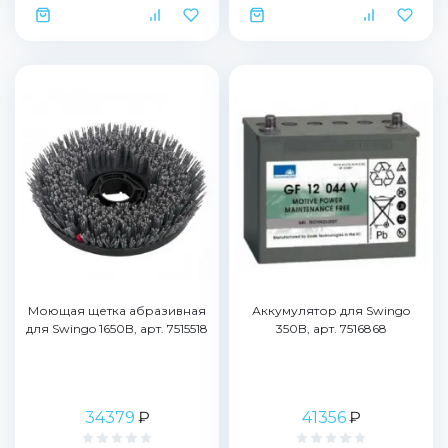
Моющая щетка абразивная
Аккумулятор для Swingo
для Swingo 1650B, арт. 7515518
350B, арт. 7516868
34379
₽
41356
₽