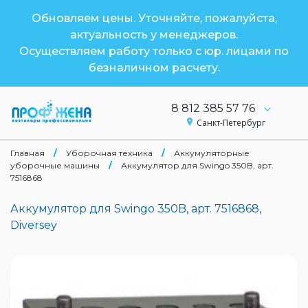
Обновляем цены. Уточняйте, пожалуйста,
актуальность у менеджеров.
Осуществляем работу только с юр. лицами по
безналичном расчету.
8 812 385 57 76
Санкт-Петербург
Главная
/
Уборочная техника
/
Аккумуляторные
уборочные машины
/
Аккумулятор для Swingo 350B, арт.
7516868
Аккумулятор для Swingo 350B, арт. 7516868,
Diversey