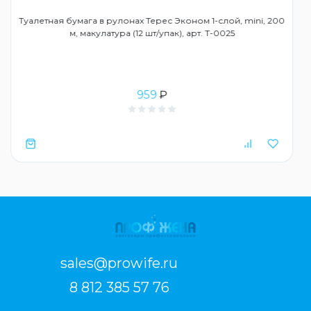
Туалетная бумага в рулонах Терес Эконом 1-слой, mini, 200
м, макулатура (12 шт/упак), арт. Т-0025
959
₽
sales@prowife.ru
8 812 385 57 76