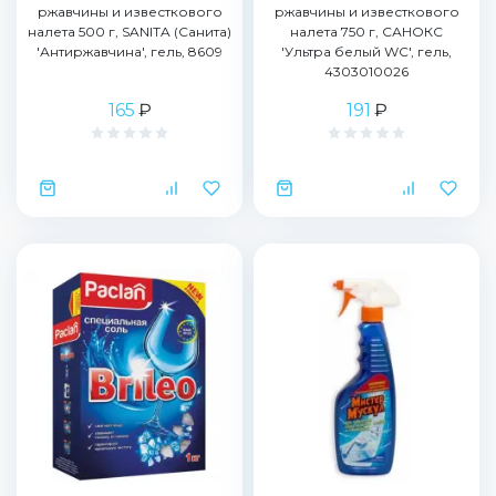
ржавчины и известкового
ржавчины и известкового
налета 500 г, SANITA (Санита)
налета 750 г, САНОКС
'Антиржавчина', гель, 8609
'Ультра белый WC', гель,
4303010026
165
₽
191
₽