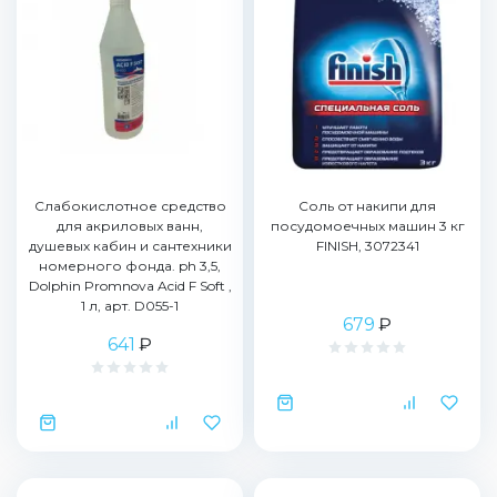
Слабокислотное средство
Соль от накипи для
для акриловых ванн,
посудомоечных машин 3 кг
душевых кабин и сантехники
FINISH, 3072341
номерного фонда. ph 3,5,
Dolphin Promnova Acid F Soft ,
1 л, арт. D055-1
679
₽
641
₽