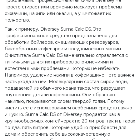
проблемами. Профессиональная химия Diversey не
просто стирает или временно маскирует проблемы
ржавчины, накипи или окалин, а уничтожает их
полностью.
Так, к примеру, Diversey Suma Calc D5. Это
профессиональное средство предназначено для
обработки бойлеров, смешивающих резервуаров,
бакообразных кофеварок и посудомоечных машин.
Очиститель Suma Calc D5 замечательно справляется с
типичными для этих приборов загрязнениями и
естественными проблемами, которых не избежать.
Например, удаление накипи в кофемашине – это важная
часть ухода за ней. Молекулярный состав сырой воды,
подаваемой из обычного крана таков, что разрушает
внутренние детали кофемашины. Они обрастают
накипью, покрываются слоем твердой грязи. Потому
чистить ее с использованием особенных средств важно
и нужно. Suma Calc D5 от Diversey продается как в
крупнообъемных контейнерах по 20 литров, так и в тарах
по два, пять литров, которые удобно приобрести для
дома и обеспечить себе высококачественную