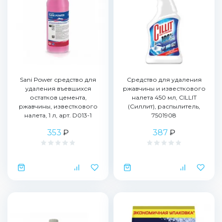
Sani Power средство для
Средство для удаления
удаления въевшихся
ржавчины и известкового
остатков цемента,
налета 450 мл, CILLIT
ржавчины, известкового
(Силлит), распылитель,
налета, 1 л, арт. D013-1
7501908
353
₽
387
₽