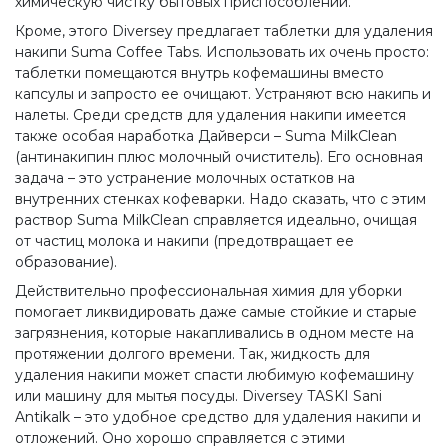
химическую чистку бытовых приспособлений.
Кроме, этого Diversey предлагает таблетки для удаления
накипи Suma Coffee Tabs. Использовать их очень просто:
таблетки помещаются внутрь кофемашины вместо
капсулы и запросто ее очищают. Устраняют всю накипь и
налеты. Среди средств для удаления накипи имеется
также особая наработка Дайверси – Suma MilkClean
(антинакипин плюс молочный очиститель). Его основная
задача – это устранение молочных остатков на
внутренних стенках кофеварки. Надо сказать, что с этим
раствор Suma MilkClean справляется идеально, очищая
от частиц молока и накипи (предотвращает ее
образование).
Действительно профессиональная химия для уборки
помогает ликвидировать даже самые стойкие и старые
загрязнения, которые накапливались в одном месте на
протяжении долгого времени. Так, жидкость для
удаления накипи может спасти любимую кофемашину
или машину для мытья посуды. Diversey TASKI Sani
Antikalk – это удобное средство для удаления накипи и
отложений. Оно хорошо справляется с этими