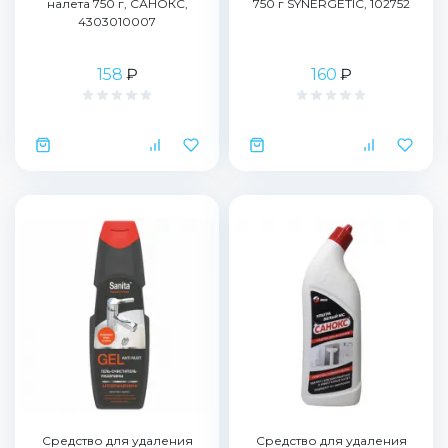
налета 750 г, САНОКС,
750 г SYNERGETIC, 102752
4303010007
158
₽
160
₽
Средство для удаления
Средство для удаления