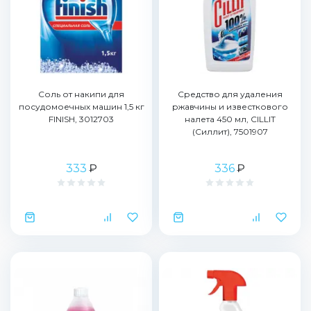
Соль от накипи для
Средство для удаления
посудомоечных машин 1,5 кг
ржавчины и известкового
FINISH, 3012703
налета 450 мл, CILLIT
(Силлит), 7501907
333
₽
336
₽