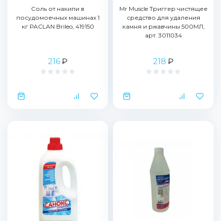
Соль от накипи в
Mr Muscle Триггер чистящее
посудомоечных машинах 1
средство для удаления
кг PACLAN Brileo, 419150
камня и ржавчины 500МЛ,
арт. 3011034
216
₽
218
₽