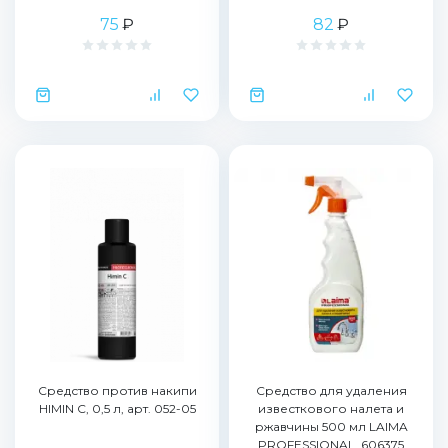
75
₽
82
₽
Средство против накипи
Средство для удаления
HIMIN C, 0,5 л, арт. 052-05
известкового налета и
ржавчины 500 мл LAIMA
PROFESSIONAL, 606375