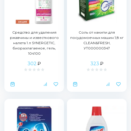
Средство для удаления
Соль от накипи для
ржавчины и известкового
посудомоечных машин 1,8 кг
налета 1 л SYNERGETIC,
CLEAN&FRESH,
биоразлагаемое, гель,
УТ000000347
104100
302
₽
323
₽