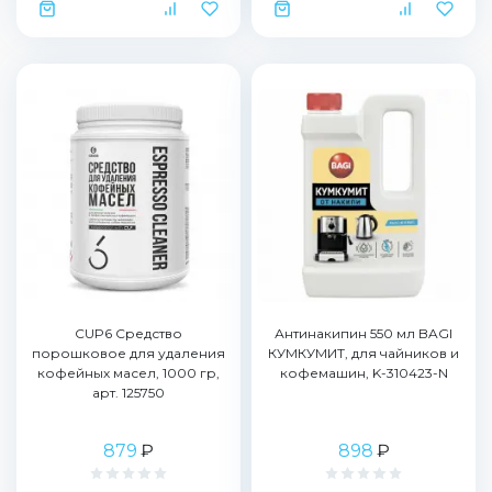
CUP6 Средство
Антинакипин 550 мл BAGI
порошковое для удаления
КУМКУМИТ, для чайников и
кофейных масел, 1000 гр,
кофемашин, K-310423-N
арт. 125750
879
₽
898
₽