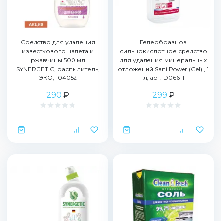
Средство для удаления
Гелеобразное
известкового налета и
сильнокислотное средство
ржавчины 500 мл
для удаления минеральных
SYNERGETIC, распылитель,
отложений Sani Power (Gel) , 1
ЭКО, 104052
л, арт. D066-1
290
₽
299
₽