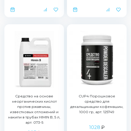
Средство на основе
CUP4 Порошковое
неорганических кислот
средство для
против ржавчины,
декальцинации кофемашин,
известковых отложений и
1000 гр, арт. 125749
накипи в трубах HIMIN B, 5 л,
арт. 073-5
1028
₽