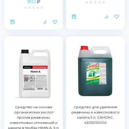
903
₽
Средство на основе
Средство для удаления
органических кислот
ржавчины и известкового
против ржавчины,
налета 5 л, САНОКС,
известковых отложений и
4303010002
накипи в трубах HIMIN A, 5 л,