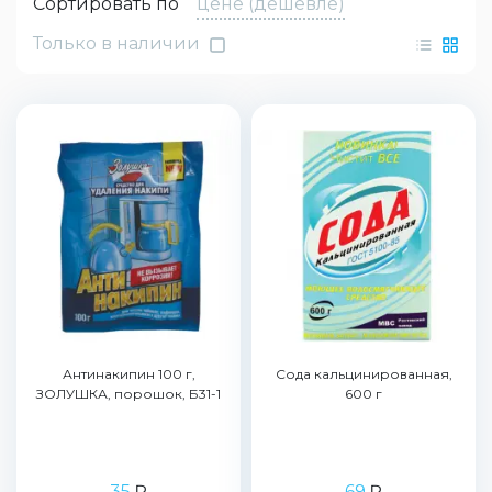
Сортировать по
цене (дешевле)
Только в наличии
Антинакипин 100 г,
Сода кальцинированная,
ЗОЛУШКА, порошок, Б31-1
600 г
35
₽
69
₽