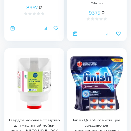
7514622
8967
₽
9375
₽
Твердое моющее средство
Finish Quantum чистящее
для машинной мойки
средство для
посуды, KIILTO MD BLOCK
посудомоечных машин