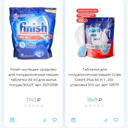
Finish чистящее средство
Таблетки для
для посудомоечных машин
посудомоечных машин Grass
таблетки All in1 для мытья
Colorit Plus All in 1 , 20г,
посуды 50ШТ, арт. 3070339
упаковка 100 шт, арт. 125717
1743
₽
1849
₽