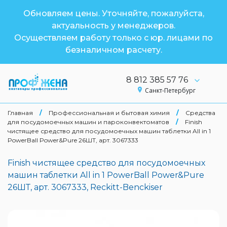
Обновляем цены. Уточняйте, пожалуйста,
актуальность у менеджеров.
Осуществляем работу только с юр. лицами по
безналичном расчету.
8 812 385 57 76
Санкт-Петербург
Главная
/
Профессиональная и бытовая химия
/
Средства
для посудомоечных машин и пароконвектоматов
/
Finish
чистящее средство для посудомоечных машин таблетки All in 1
PowerBall Power&Pure 26ШТ, арт. 3067333
Finish чистящее средство для посудомоечных
машин таблетки All in 1 PowerBall Power&Pure
26ШТ, арт. 3067333, Reckitt-Benckiser