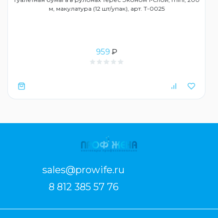
м, макулатура (12 шт/упак), арт. Т-0025
959
₽
sales@prowife.ru
8 812 385 57 76