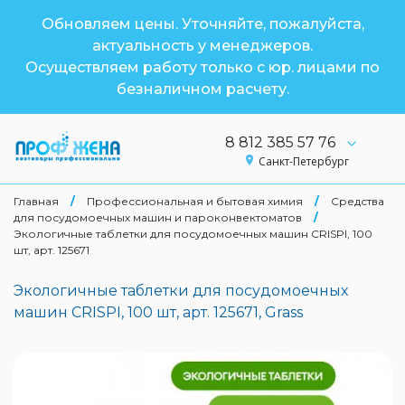
Обновляем цены. Уточняйте, пожалуйста,
актуальность у менеджеров.
Осуществляем работу только с юр. лицами по
безналичном расчету.
8 812 385 57 76
Санкт-Петербург
Главная
/
Профессиональная и бытовая химия
/
Средства
для посудомоечных машин и пароконвектоматов
/
Экологичные таблетки для посудомоечных машин CRISPI, 100
шт, арт. 125671
Экологичные таблетки для посудомоечных
машин CRISPI, 100 шт, арт. 125671, Grass