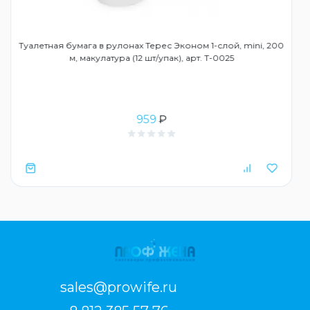
Туалетная бумага в рулонах Терес Эконом 1-слой, mini, 200
м, макулатура (12 шт/упак), арт. Т-0025
959
₽
sales@prowife.ru