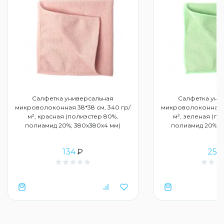
Салфетка универсальная
Салфетка уни
микроволоконная 38*38 см, 340 гр/
микроволоконная 38
м², красная (полиэстер 80%,
м², зеленая (по
полиамид 20%; 380х380х4 мм)
полиамид 20%; 3
134
₽
254