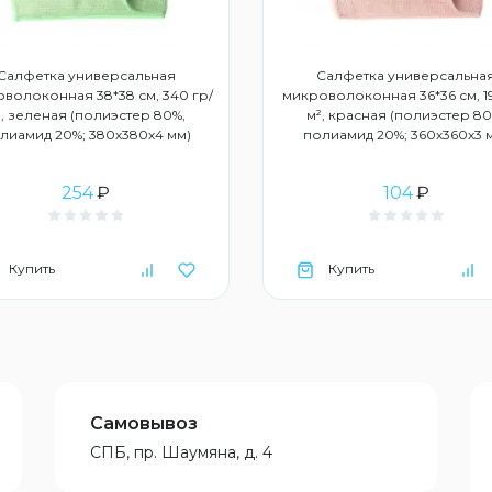
Салфетка универсальная
Салфетка универсальна
волоконная 38*38 см, 340 гр/
микроволоконная 36*36 см, 1
², зеленая (полиэстер 80%,
м², красная (полиэстер 80
лиамид 20%; 380х380х4 мм)
полиамид 20%; 360х360х3 
254
₽
104
₽
Купить
Купить
Самовывоз
СПБ, пр. Шаумяна, д. 4