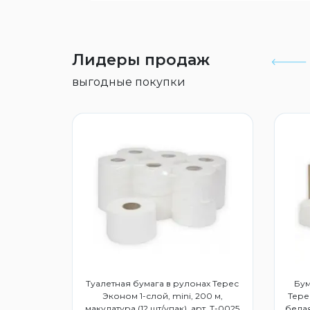
Лидеры продаж
выгодные покупки
дство для
Туалетная бумага в рулонах Терес
Бум
3015859
Эконом 1-слой, mini, 200 м,
Тере
макулатура (12 шт/упак), арт. Т-0025
белая