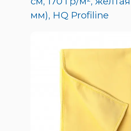
см, 170 гр/м², желт
мм), HQ Profiline