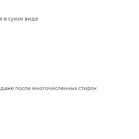
е в сухом виде
и
д даже после многочисленных стирок