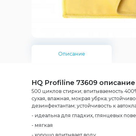
Описание
HQ Profiline 73609 описание
500 циклов стирки; впитываемость 400%
сухая, влажная, мокрая убрка; устойч
дезинфектантам; устойчивость к авток
- идеальна для гладких, глянцевых пове
- мягкая
- хорошо впитывает воду