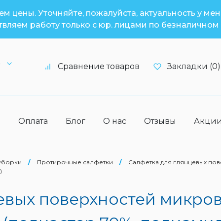
м цены. Уточняйте, пожалуйста, актуальность у ме
вляем работу только с юр. лицами по безналичном 
6
Сравнение товаров
Закладки (0)
а
Оплата
Блог
О нас
Отзывы
Акци
 уборки
/
Протирочные салфетки
/
Салфетка для глянцевых пов
)
евых поверхностей микро