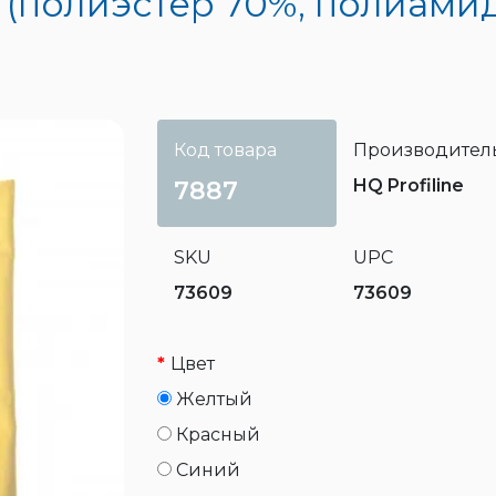
ая (полиэстер 70%, полиами
Код товара
Производител
HQ Profiline
7887
SKU
UPC
73609
73609
Цвет
Желтый
Красный
Синий