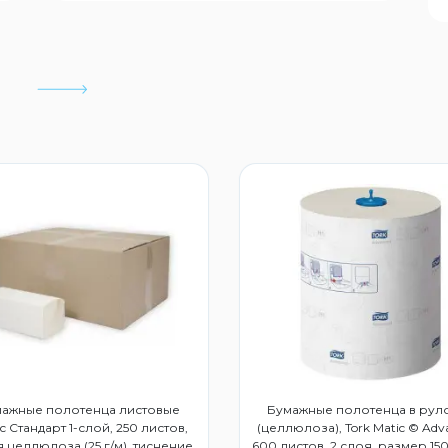
ажные полотенца листовые
Бумажные полотенца в рул
с Стандарт 1-слой, 250 листов,
(целлюлоза), Tork Matic © Adv
 целлюлоза (25 г/м), тиснение
600 листов, 2 слоя, размер 150