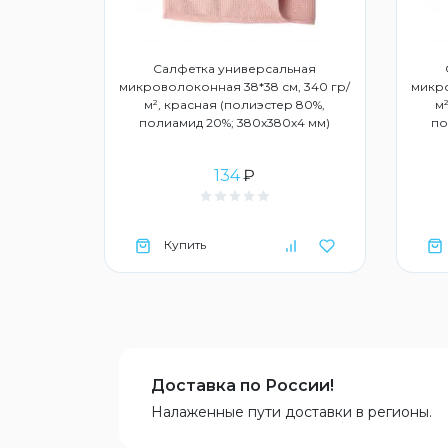
Салфетка универсальная
микроволоконная 38*38 см, 340 гр/
микро
м², красная (полиэстер 80%,
м
полиамид 20%; 380х380х4 мм)
по
134
₽
Купить
Доставка по России!
Налаженные пути доставки в регионы.