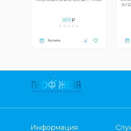
(V / 
959
₽
Купить
Информация
Слу