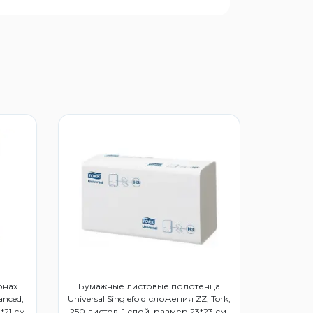
онах
Бумажные листовые полотенца
anced,
Universal Singlefold сложения ZZ, Tork,
*21 см,
250 листов, 1 слой, размер 23*23 см,