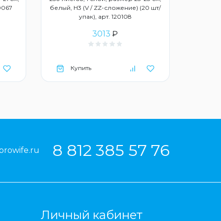
20067
белый, Н3 (V / ZZ-сложение) (20 шт/
упак), арт. 120108
3013
₽
Купить
Ку
8 812 385 57 76
prowife.ru
Личный кабинет