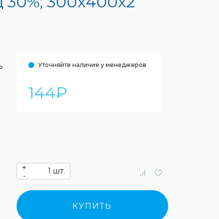
д 30%; 300х400х2
Уточняйте наличие у менеджеров
ь
144
₽
+
шт.
-
КУПИТЬ