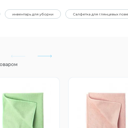
инвентарь для уборки
Салфетка для глянцевых пов
товаром