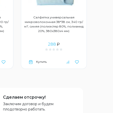
я
Салфетка универсальная
Сал
90 гр/
микроволоконная 38*38 см, 340 гр/
микровол
%,
м?, синяя (полиэстер 80%, полиамид
м², 
мм)
20%; 380х380х4 мм)
полиа
288
₽
Купить
Ку
Сделаем отсрочку!
Заключим договор и будем
плодотворно работать.