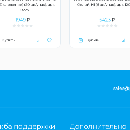
ZZ-сложение) (20 шт/упак), арт.
белый, Н1 (6 шт/упак), арт. 1
Т-0225
1949
₽
5423
₽
Купить
Купить
sales@
жба поддержки
Дополнительно