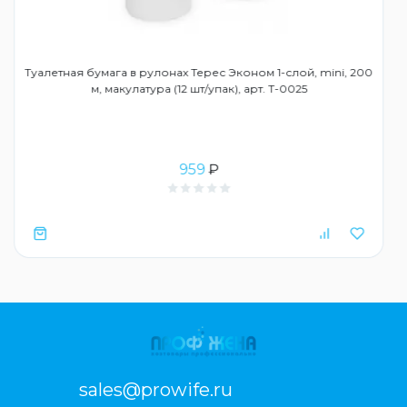
Туалетная бумага в рулонах Терес Эконом 1-слой, mini, 200
м, макулатура (12 шт/упак), арт. Т-0025
959
₽
sales@prowife.ru