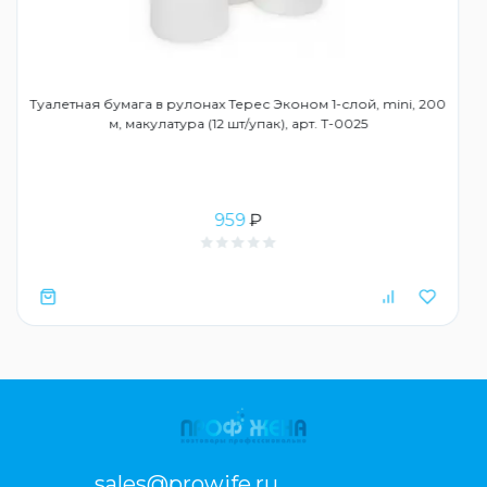
Туалетная бумага в рулонах Терес Эконом 1-слой, mini, 200
м, макулатура (12 шт/упак), арт. Т-0025
959
₽
sales@prowife.ru