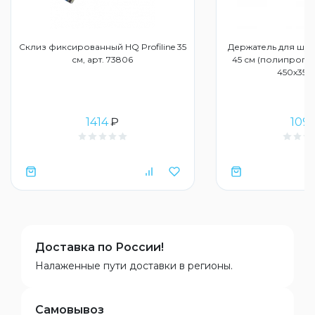
Склиз фиксированный HQ Profiline 35
Держатель для шу
см, арт. 73806
45 см (полипропи
450х35х3
1414
₽
1091
Доставка по России!
Налаженные пути доставки в регионы.
Самовывоз