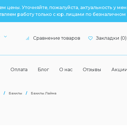
м цены. Уточняйте, пожалуйста, актуальность у ме
вляем работу только с юр. лицами по безналичном 
6
Сравнение товаров
Закладки (0)
а
Оплата
Блог
О нас
Отзывы
Акци
/
Бахилы
/
Бахилы Лайма