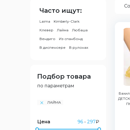
Со
Часто ищут:
Laima
Kimberly-Clark
Клевер
Лайма
Любаша
Вендиго
Из спанбонд
В диспенсере
В рулонах
Подбор товара
по параметрам
Бахил
ДЕТСКИ
ЛАЙМА
П
Цена
96
-
297
₽