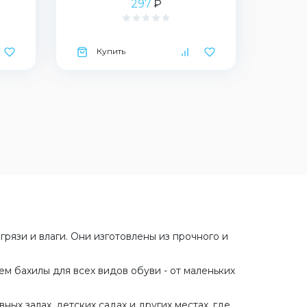
297
₽
Купить
рязи и влаги. Они изготовлены из прочного и
м бахилы для всех видов обуви - от маленьких
ых залах, детских садах и других местах, где