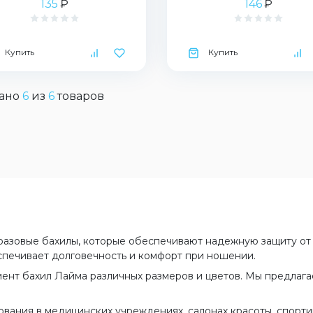
135
₽
146
₽
Купить
Купить
ано
6
из
6
товаров
азовые бахилы, которые обеспечивают надежную защиту от г
спечивает долговечность и комфорт при ношении.
нт бахил Лайма различных размеров и цветов. Мы предлагае
ания в медицинских учреждениях, салонах красоты, спортивн