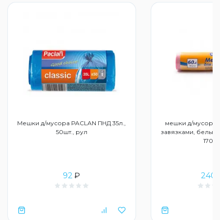
Мешки д/мусора PACLAN ПНД 35л.,
мешки д/мусора S
50шт., рул
завязками, белые (1
17053
92
₽
240