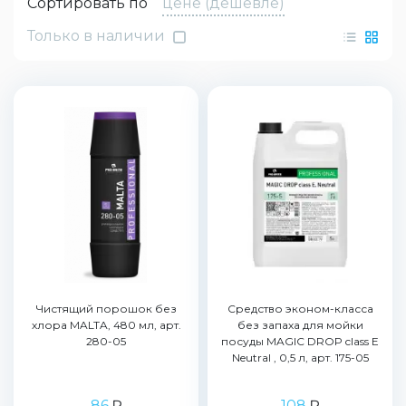
Сортировать по
цене (дешевле)
Только в наличии
Чистящий порошок без
Средство эконом-класса
хлора MALTA, 480 мл, арт.
без запаха для мойки
280-05
посуды MAGIC DROP class E
Neutral , 0,5 л, арт. 175-05
86
₽
108
₽