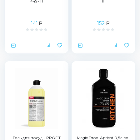
449-1П
1П
141
₽
152
₽
Гель для посуды PROFIT
Magic Drop. Apricot 0,5л ср-