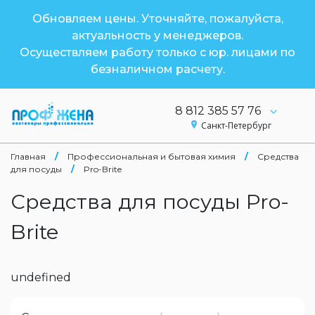
Обновляем цены. Уточняйте, пожалуйста,
актуальность у менеджеров.
Осуществляем работу только с юр. лицами по
безналичном расчету.
8 812 385 57 76
Санкт-Петербург
Главная
/
Профессиональная и бытовая химия
/
Средства
для посуды
/
Pro-Brite
Средства для посуды Pro-
Brite
undefined