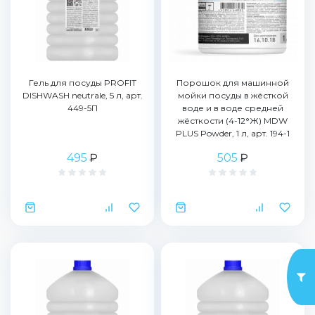
Гель для посуды PROFIT
Порошок для машинной
DISHWASH neutrale, 5 л, арт.
мойки посуды в жёсткой
449-5П
воде и в воде средней
жёсткости (4-12°Ж) MDW
PLUS Powder, 1 л, арт. 194-1
495
₽
505
₽