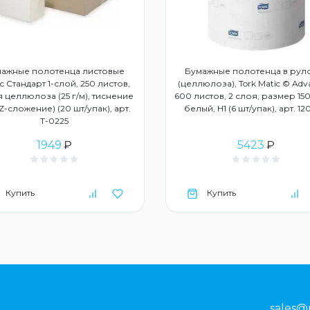
ажные полотенца листовые
Бумажные полотенца в рул
с Стандарт 1-слой, 250 листов,
(целлюлоза), Tork Matic © Adv
 целлюлоза (25 г/м), тиснение
600 листов, 2 слоя, размер 150
ZZ-сложение) (20 шт/упак), арт.
белый, Н1 (6 шт/упак), арт. 1
Т-0225
1949
₽
5423
₽
Купить
Купить
sales@