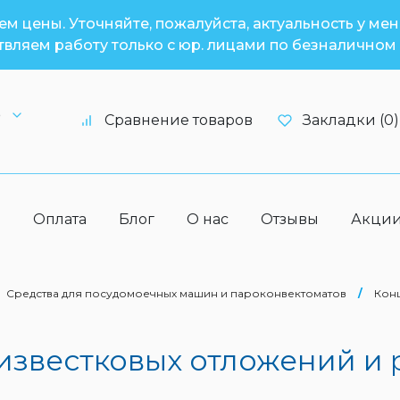
м цены. Уточняйте, пожалуйста, актуальность у ме
вляем работу только с юр. лицами по безналичном 
6
Сравнение товаров
Закладки (0)
а
Оплата
Блог
О нас
Отзывы
Акци
Средства для посудомоечных машин и пароконвектоматов
/
Конц
известковых отложений и р