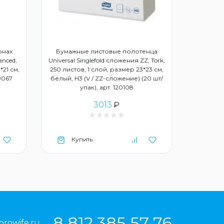
онах
Бумажные листовые полотенца
anced,
Universal Singlefold сложения ZZ, Tork,
*21 см,
250 листов, 1 слой, размер 23*23 см,
20067
белый, Н3 (V / ZZ-сложение) (20 шт/
упак), арт. 120108
3013
₽
Купить
Ку
8 812 385 57 76
prowife.ru