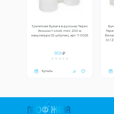
дство для
Туалетная бумага в рулонах Терес
Бум
3015859
Эконом 1-слой, mini, 200 м,
Тере
макулатура (12 шт/упак), арт. Т-0025
белая
(V / 
959
₽
Купить