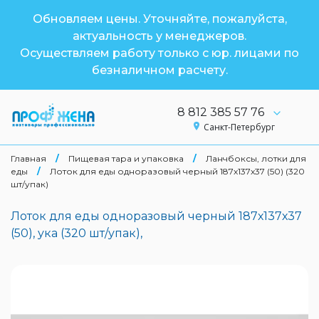
Обновляем цены. Уточняйте, пожалуйста,
актуальность у менеджеров.
Осуществляем работу только с юр. лицами по
безналичном расчету.
8 812 385 57 76
Санкт-Петербург
Главная
/
Пищевая тара и упаковка
/
Ланчбоксы, лотки для
еды
/
Лоток для еды одноразовый черный 187х137х37 (50) (320
шт/упак)
Лоток для еды одноразовый черный 187х137х37
(50), ука (320 шт/упак),