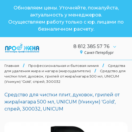
Обновляем цены. Уточняйте, пожалуйста,
актуальность у менеджеров.
Осуществляем работу только с юр. лицами по
безналичном расчету.
8 812 385 57 76
Санкт-Петербург
Главная
/
Профессиональная и бытовая химия
/
Средства
для удаления жира и нагара (жироудалители)
/
Средство для
чистки плит, духовок, грилей от жира/нагара 500 мл, UNICUM
(Уникум) 'Gold', спрей, 300032
Средство для чистки плит, духовок, грилей от
жира/нагара 500 мл, UNICUM (Уникум) 'Gold',
спрей, 300032, UNICUM