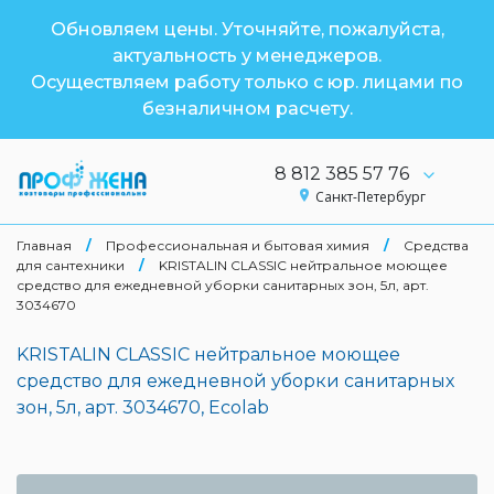
Обновляем цены. Уточняйте, пожалуйста,
актуальность у менеджеров.
Осуществляем работу только с юр. лицами по
безналичном расчету.
8 812 385 57 76
Санкт-Петербург
Главная
/
Профессиональная и бытовая химия
/
Средства
для сантехники
/
KRISTALIN CLASSIC нейтральное моющее
средство для ежедневной уборки санитарных зон, 5л, арт.
3034670
KRISTALIN CLASSIC нейтральное моющее
средство для ежедневной уборки санитарных
зон, 5л, арт. 3034670, Ecolab