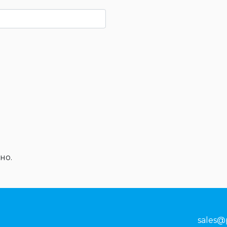
но.
sales@