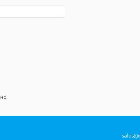
но.
sales@