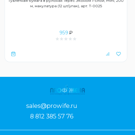
Туалетная бумага в рулонах Терес Эконом 1-слой, mini, 200
м, макулатура (12 шт/упак), арт. Т-0025
959
₽
sales@prowife.ru
8 812 385 57 76