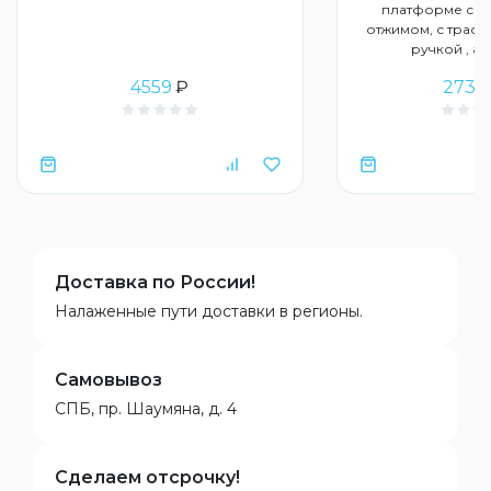
платформе с в
отжимом, с трас
ручкой , ар
4559
₽
2730
Доставка по России!
Налаженные пути доставки в регионы.
Самовывоз
СПБ, пр. Шаумяна, д. 4
Сделаем отсрочку!