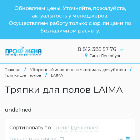
Обновляем цены. Уточняйте, пожалуйста,
актуальность у менеджеров.
Осуществляем работу только с юр. лицами по
безналичном расчету.
8 812 385 57 76
Санкт-Петербург
Главная
/
Уборочный инвентарь и материалы для уборки
/
Тряпки для полов
/
LAIMA
Тряпки для полов LAIMA
undefined
Сортировать по
цене (дешевле)
Только в наличии