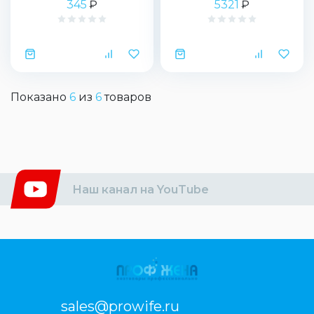
345
₽
5321
₽
Показано
6
из
6
товаров
Наш канал на YouTube
sales@prowife.ru