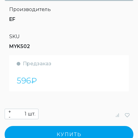
Производитель
EF
SKU
MYK502
Предзаказ
596
₽
+
шт.
-
КУПИТЬ