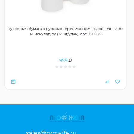
Туалетная бумага в рулонах Терес Эконом 1-слой, mini, 200
м, макулатура (12 шт/упак), арт. Т-0025
959
₽
sales@prowife.ru