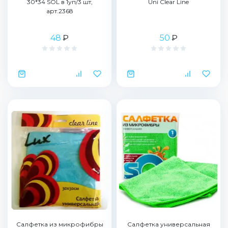
30*34 SOL в 1уп/3 шт,
Uni Clear Line
арт.2368
48
₽
50
₽
Салфетка из микрофибры
Салфетка универсальная