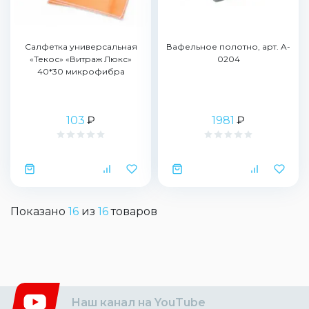
Салфетка универсальная
Вафельное полотно, арт. A-
«Текос» «Витраж Люкс»
0204
40*30 микрофибра
103
₽
1981
₽
Показано
16
из
16
товаров
Наш канал на YouTube