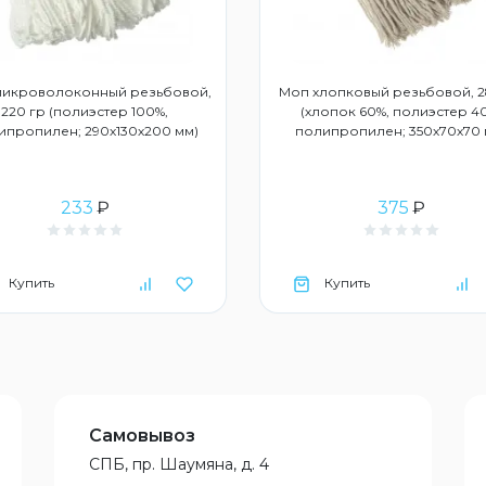
микроволоконный резьбовой,
Моп хлопковый резьбовой, 2
220 гр (полиэстер 100%,
(хлопок 60%, полиэстер 4
ипропилен; 290х130х200 мм)
полипропилен; 350х70х70 
233
₽
375
₽
Купить
Купить
Самовывоз
СПБ, пр. Шаумяна, д. 4