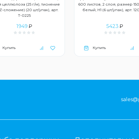
 целлюлоза (25 г/м), тиснение
600 листов, 2 слоя, размер 150
ZZ-сложение) (20 шт/упак), арт.
белый, Н1 (6 шт/упак), арт. 1
Т-0225
1949
₽
5423
₽
Купить
Купить
sales@