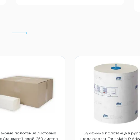
ажные полотенца листовые
Бумажные полотенца в рул
с Стандарт 1-слой, 250 листов,
(целлюлоза), Tork Matic © Adv