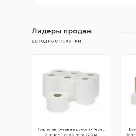
Лидеры продаж
выгодные покупки
дство для
Туалетная бумага в рулонах Терес
Бум
3015859
Эконом 1-слой, mini, 200 м,
Тере