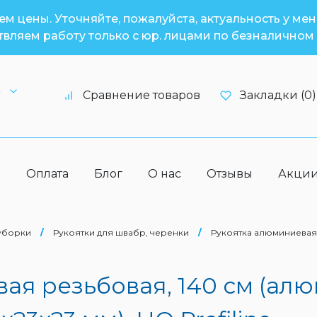
м цены. Уточняйте, пожалуйста, актуальность у ме
вляем работу только с юр. лицами по безналичном 
6
Сравнение товаров
Закладки (0)
а
Оплата
Блог
О нас
Отзывы
Акци
 уборки
/
Рукоятки для швабр, черенки
/
Рукоятка алюминиевая
ая резьбовая, 140 см (ал