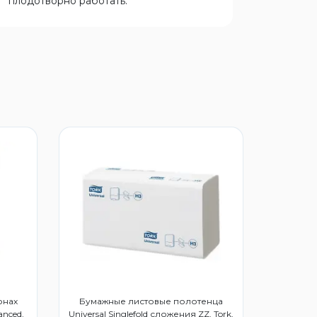
плодотворно работать.
онах
Бумажные листовые полотенца
anced,
Universal Singlefold сложения ZZ, Tork,