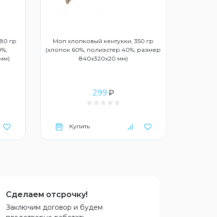
80 гр
Моп хлопковый кентукки, 350 гр
Держате
0%,
(хлопок 60%, полиэстер 40%; размер
(полип
мм)
840х320х20 мм)
299
₽
Купить
Ку
Сделаем отсрочку!
Заключим договор и будем