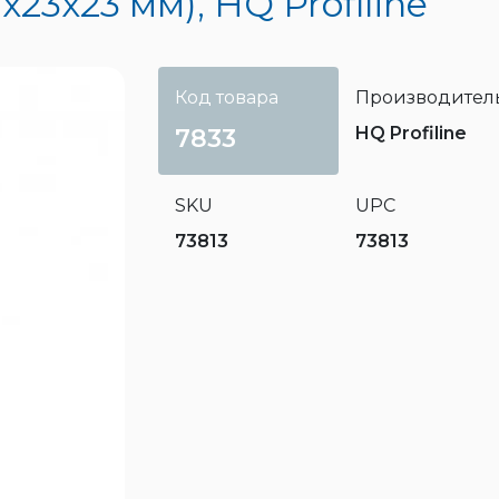
23х23 мм), HQ Profiline
Код товара
Производител
HQ Profiline
7833
SKU
UPC
73813
73813