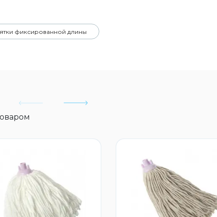
ятки фиксированной длины
товаром