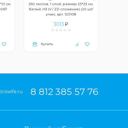
*21 см,
250 листов, 1 слой, размер 23*23 см,
20067
белый, Н3 (V / ZZ-сложение) (20 шт/
упак), арт. 120108
3013
₽
Купить
Ку
8 812 385 57 76
prowife.ru