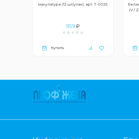
макулатура (12 шт/упак), арт. Т-0025
белая
(V / 
959
₽
Купить