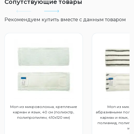
Сопутствующие товары
Рекомендуем купить вместе с данным товаром
Моп из микроволокна, крепление
Моп из микр
карман и язык, 40 см (полиэстр,
абразивными поло
полипропилен; 410х120 мм)
карман и язык, 40
полиамид, полипро
мм