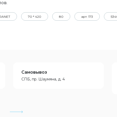
лов.
BRANET
70 * 420
80
арт. 173
534
Самовывоз
СПБ, пр. Шаумяна, д. 4