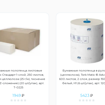
ажные полотенца листовые
Бумажные полотенца в рул
с Стандарт 1-слой, 250 листов,
(целлюлоза), Tork Matic © Adv
 целлюлоза (25 г/м), тиснение
600 листов, 2 слоя, размер 150
ZZ-сложение) (20 шт/упак), арт.
белый, Н1 (6 шт/упак), арт. 1
Т-0225
1949
₽
5423
₽