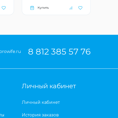
Купить
Ку
8 812 385 57 76
prowife.ru
Личный кабинет
Личный кабинет
ты
История заказов