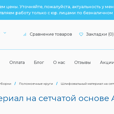
м цены. Уточняйте, пожалуйста, актуальность у ме
вляем работу только с юр. лицами по безналичном 
6
Сравнение товаров
Закладки (0)
а
Оплата
Блог
О нас
Отзывы
Акци
 уборки
/
Поломоечные круги
/
Шлифовальный материал на сетча
иал на сетчатой основе A