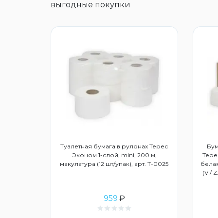
выгодные покупки
дство для
Туалетная бумага в рулонах Терес
Бум
3015859
Эконом 1-слой, mini, 200 м,
Тере
макулатура (12 шт/упак), арт. Т-0025
белая
(V / 
959
₽