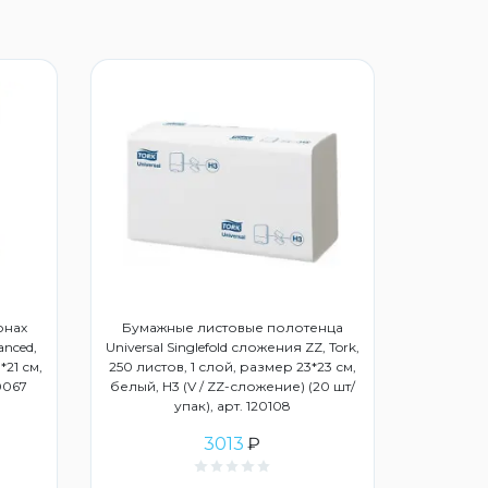
онах
Бумажные листовые полотенца
anced,
Universal Singlefold сложения ZZ, Tork,
*21 см,
250 листов, 1 слой, размер 23*23 см,
20067
белый, Н3 (V / ZZ-сложение) (20 шт/
упак), арт. 120108
3013
₽