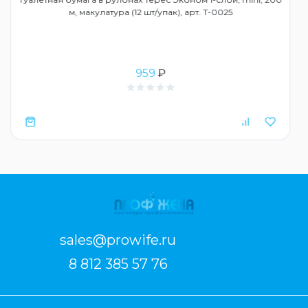
м, макулатура (12 шт/упак), арт. Т-0025
959
₽
sales@prowife.ru
8 812 385 57 76