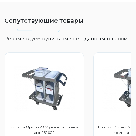
Сопутствующие товары
Рекомендуем купить вместе с данным товаром
Тележка Ориго 2 CX универсальная,
Тележка Ориго 2 AX
арт. 162602
компакт, ар