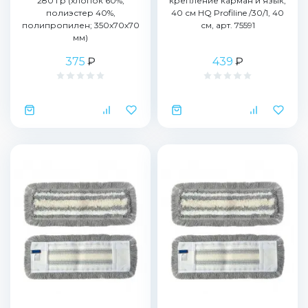
280 гр (хлопок 60%,
крепление карман и язык,
полиэстер 40%,
40 см HQ Profiline /30/1, 40
полипропилен; 350х70х70
см, арт. 75591
мм)
375
₽
439
₽