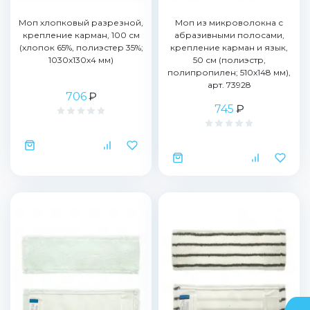
Моп хлопковый разрезной,
Моп из микроволокна с
крепление карман, 100 см
абразивными полосами,
(хлопок 65%, полиэстер 35%;
крепление карман и язык,
1030х130х4 мм)
50 см (полиэстр,
полипропилен; 510х148 мм),
арт. 73928
706
₽
745
₽