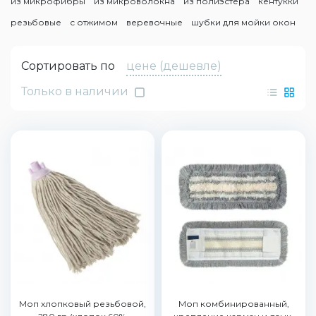
из микрофибры
из микроволокна
из полиэстера
кентукки
резьбовые
с отжимом
веревочные
шубки для мойки окон
Сортировать по
цене (дешевле)
Только в наличии
Моп хлопковый резьбовой,
Моп комбинированный,