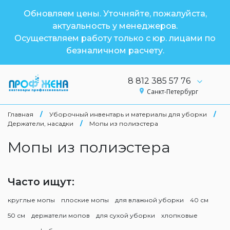
Обновляем цены. Уточняйте, пожалуйста,
актуальность у менеджеров.
Осуществляем работу только с юр. лицами по
безналичном расчету.
8 812 385 57 76
Санкт-Петербург
Главная
/
Уборочный инвентарь и материалы для уборки
/
Держатели, насадки
/
Мопы из полиэстера
Мопы из полиэстера
Часто ищут:
круглые мопы
плоские мопы
для влажной уборки
40 см
50 см
держатели мопов
для сухой уборки
хлопковые