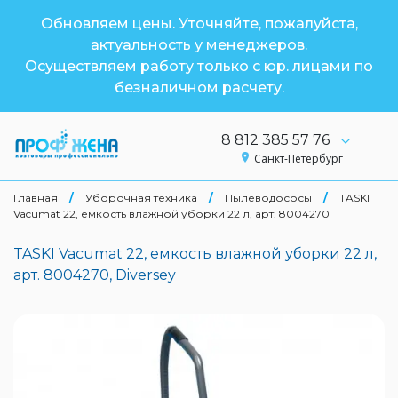
Обновляем цены. Уточняйте, пожалуйста,
актуальность у менеджеров.
Осуществляем работу только с юр. лицами по
безналичном расчету.
8 812 385 57 76
Санкт-Петербург
Главная
/
Уборочная техника
/
Пылеводососы
/
TASKI
Vacumat 22, емкость влажной уборки 22 л, арт. 8004270
TASKI Vacumat 22, емкость влажной уборки 22 л,
арт. 8004270, Diversey