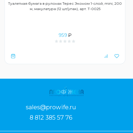
Туалетная бумага в рулонах Терес Эконом 1-слой, mini, 200
м, макулатура (12 шт/упак), арт. Т-0025
959
₽
sales@prowife.ru
8 812 385 57 76