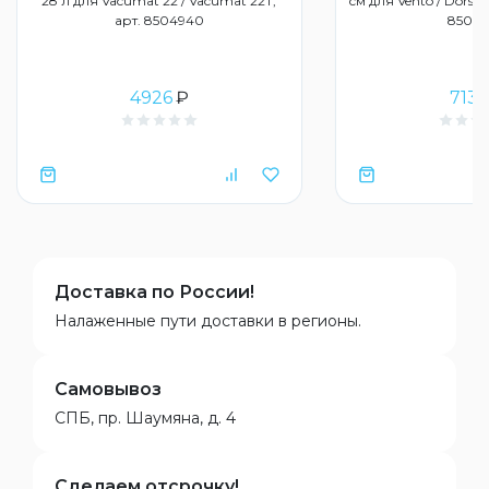
28 л для Vacumat 22 / Vacumat 22T,
см для Vento / Dorsal
арт. 8504940
8500
4926
₽
7139
Доставка по России!
Налаженные пути доставки в регионы.
Самовывоз
СПБ, пр. Шаумяна, д. 4
Сделаем отсрочку!