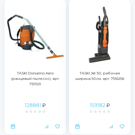
TASKI Dorsalino Aero
TASKI Jet 50, рабочая
(ранцевый пылесос), арт.
ширина 50см, арт. 7516256
7511129
128881
₽
159182
₽