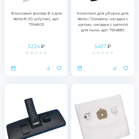
Флисовый фильтр 8 л для
Комплект для уборки для
Vento 8 (10 шт/упак), арт.
Vento / Dorsalino: насадка с
7514803
щелью, насадка с щеткой
для пыли, арт. 7514889
5224
₽
5457
₽