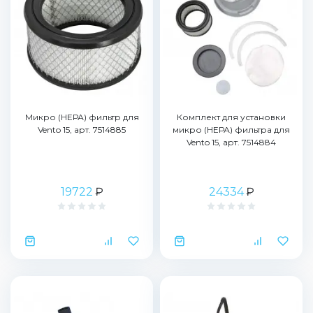
Микро (НЕРА) фильтр для
Комплект для установки
Vento 15, арт. 7514885
микро (НЕРА) фильтра для
Vento 15, арт. 7514884
19722
₽
24334
₽