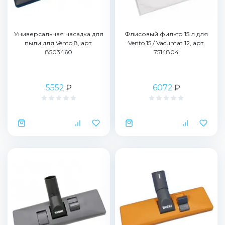
Универсальная насадка для
Флисовый фильтр 15 л для
пыли для Vento 8, арт.
Vento 15 / Vacumat 12, арт.
8503460
7514804
5552
₽
6072
₽