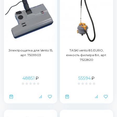
Электрощетка для Vento 15,
TASKI vento 8S EURO,
арт. 7509903
емкость фильтра 8л, арт.
7522820
48851
₽
55594
₽