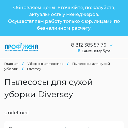
Обновляем цены. Уточняйте, пожалуйста,
актуальность у менеджеров.
Осуществляем работу только с юр. лицами по
безналичном расчету.
8 812 385 57 76
Санкт-Петербург
Главная
/
Уборочная техника
/
Пылесосы для сухой
уборки
/
Diversey
Пылесосы для сухой
уборки Diversey
undefined