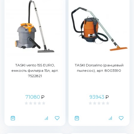
TASKI vento 15S EURO,
TASKI Dorsalino (ранцевый
емкость фильтра 15л, арт.
пылесос), арт. 8003590
7522821
71080
₽
93943
₽