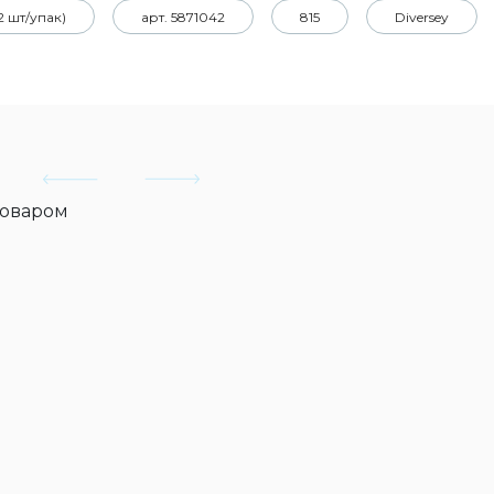
2 шт/упак)
арт. 5871042
815
Diversey
товаром