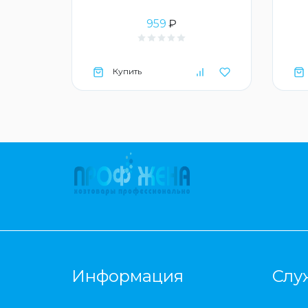
959
₽
Купить
Информация
Слу