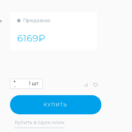
ь
Предзаказ
6169
₽
+
шт.
-
КУПИТЬ
Купить в один клик