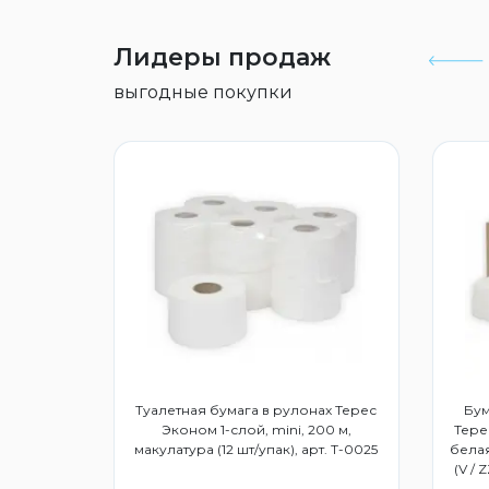
Лидеры продаж
выгодные покупки
дство для
Туалетная бумага в рулонах Терес
Бум
3015859
Эконом 1-слой, mini, 200 м,
Тере
макулатура (12 шт/упак), арт. Т-0025
белая
(V / 