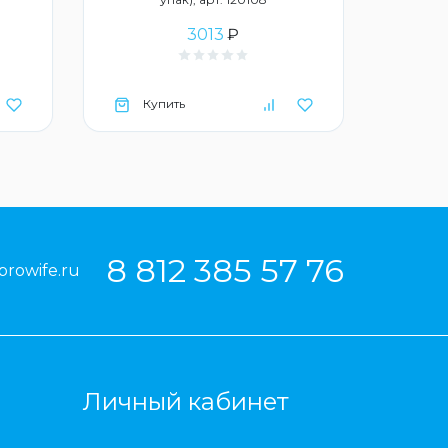
3013
₽
Купить
Ку
8 812 385 57 76
prowife.ru
Личный кабинет