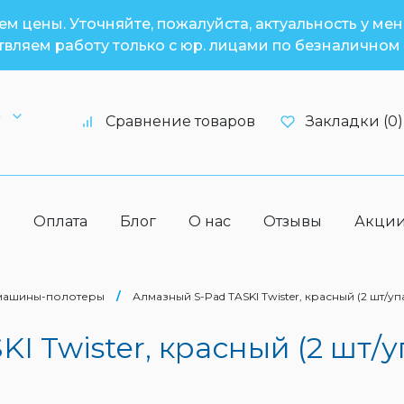
м цены. Уточняйте, пожалуйста, актуальность у ме
вляем работу только с юр. лицами по безналичном 
6
Сравнение товаров
Закладки (0)
а
Оплата
Блог
О нас
Отзывы
Акци
машины-полотеры
/
Алмазный S-Pad TASKI Twister, красный (2 шт/упа
 Twister, красный (2 шт/уп