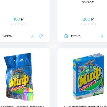
3009821
189
₽
288
₽
Купить
Купить
 порошок автомат морозная
Миф порошок автомат гол