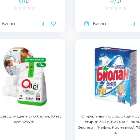
59
₽
67
₽
Купить
Купить
xpert для цветного белья, 10 кг,
Стиральный порошок для р
арт. 125398
стирки 350 г, БИОЛАН 'Эко
Эксперт' (Нэфис Косметикс), 721
4