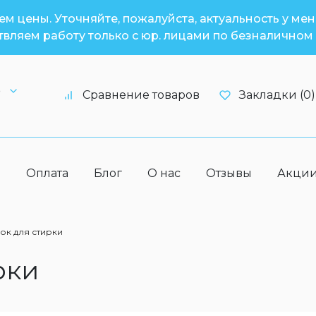
м цены. Уточняйте, пожалуйста, актуальность у ме
вляем работу только с юр. лицами по безналичном 
6
Сравнение товаров
Закладки (0)
а
Оплата
Блог
О нас
Отзывы
Акци
к для стирки
рки