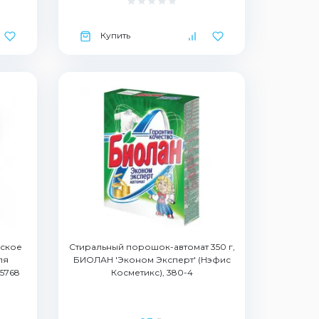
Купить
еское
Стиральный порошок-автомат 350 г,
ля
БИОЛАН 'Эконом Эксперт' (Нэфис
25768
Косметикс), 380-4