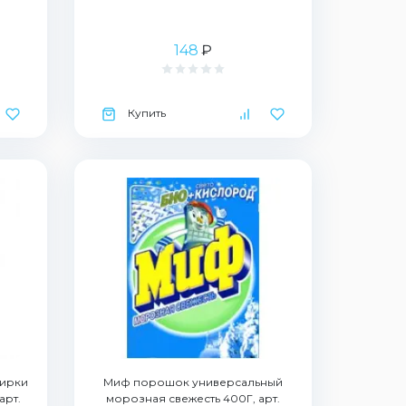
148
₽
Купить
тирки
Миф порошок универсальный
арт.
морозная свежесть 400Г, арт.