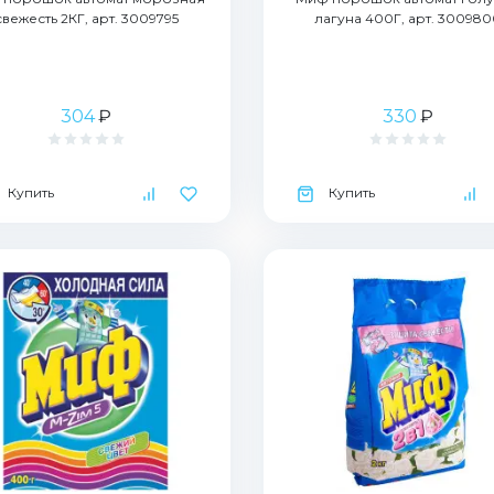
свежесть 2КГ, арт. 3009795
лагуна 400Г, арт. 300980
304
₽
330
₽
Купить
Купить