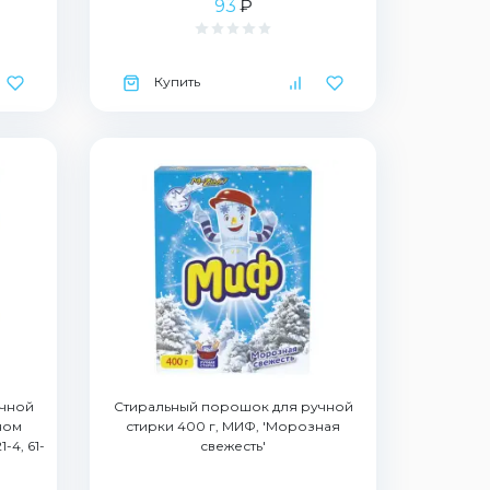
93
₽
Купить
учной
Стиральный порошок для ручной
ном
стирки 400 г, МИФ, 'Морозная
-4, 61-
свежесть'