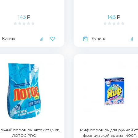
143
₽
148
₽
Купить
Купить
льный порошок-автомат 1,5 кг,
Миф порошок для ручной с
ЛОТОС PRO
французский аромат 400Г, 