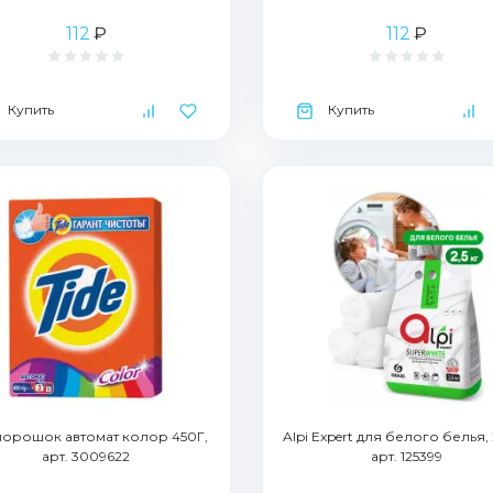
112
₽
112
₽
Купить
Купить
 порошок автомат колор 450Г,
Alpi Expert для белого белья, 2
арт. 3009622
арт. 125399