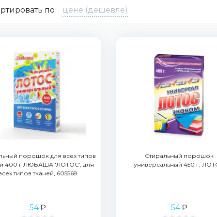
ртировать по
цене (дешевле)
льный порошок для всех типов
Стиральный порошок
и 400 г ЛЮБАША 'ЛОТОС', для
универсальный 450 г, ЛО
всех типов тканей, 605568
54
₽
54
₽