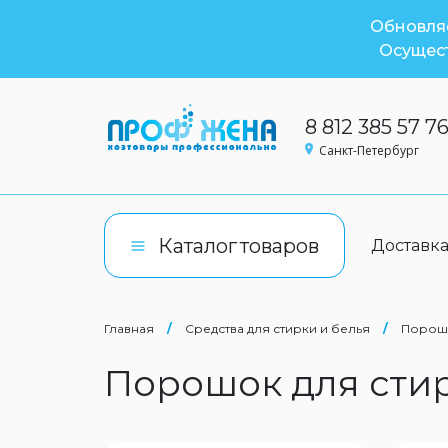
Обновляе
Осущест
8 812 385 57 7
Санкт-Петербург
Каталог
товаров
Доставк
Главная
/
Средства для стирки и белья
/
Порошо
Порошок для сти