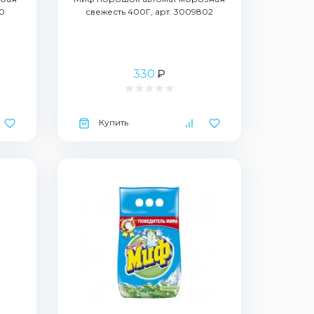
0
свежесть 400Г, арт. 3009802
330
₽
Купить