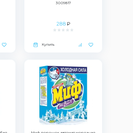
3009817
288
₽
Купить
убая
Миф порошок автомат морозная