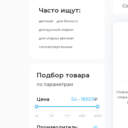
Со
Часто ищут:
детский
для белого
для ручной стирки
для стирки автомат
гипоаллергенные
Подбор товара
по параметрам
Стира
стирк
Цена
54
-
18929
₽
54
201
1711
6901
18929
Производитель: