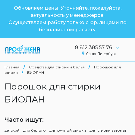
Обновляем цены. Уточняйте, пожалуйста,
актуальность у менеджеров.
Осуществляем работу только с юр. лицами по
безналичном расчету.
8 812 385 57 76
Санкт-Петербург
Главная
/
Средства для стирки и белья
/
Порошок для
стирки
/
БИОЛАН
Порошок для стирки
БИОЛАН
Часто ищут:
детский
для белого
для ручной стирки
для стирки автомат