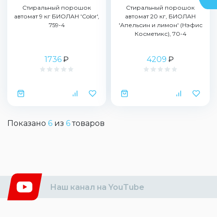
Стиральный порошок
Стиральный порошок
автомат 9 кг БИОЛАН 'Color',
автомат 20 кг, БИОЛАН
759-4
'Апельсин и лимон' (Нэфис
Косметикс), 70-4
1736
₽
4209
₽
Показано
6
из
6
товаров
Наш канал на YouTube