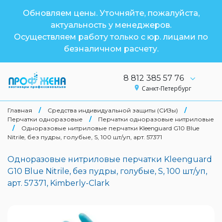
Обновляем цены. Уточняйте, пожалуйста,
актуальность у менеджеров.
Осуществляем работу только с юр. лицами по
безналичном расчету.
8 812 385 57 76
Санкт-Петербург
Главная
/
Средства индивидуальной защиты (СИЗы)
/
Перчатки одноразовые
/
Перчатки одноразовые нитриловые
/
Одноразовые нитриловые перчатки Kleenguard G10 Blue
Nitrile, без пудры, голубые, S, 100 шт/уп, арт. 57371
Одноразовые нитриловые перчатки Kleenguard
G10 Blue Nitrile, без пудры, голубые, S, 100 шт/уп,
арт. 57371, Kimberly-Clark