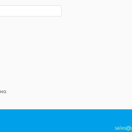
но.
sales@