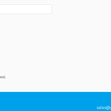
но.
sales@