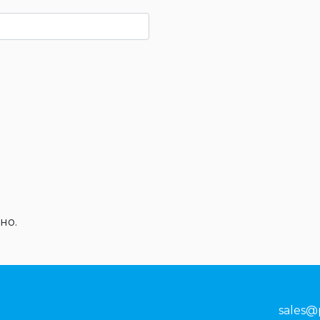
но.
sales@