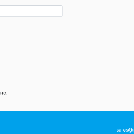
но.
sales@