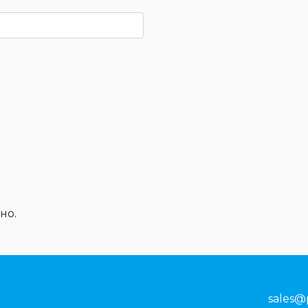
но.
sales@