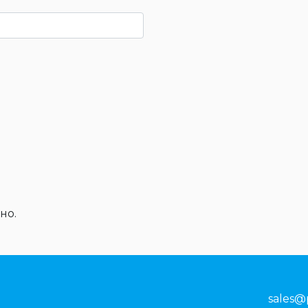
но.
sales@