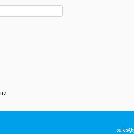
но.
sales@