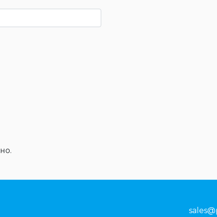
но.
sales@