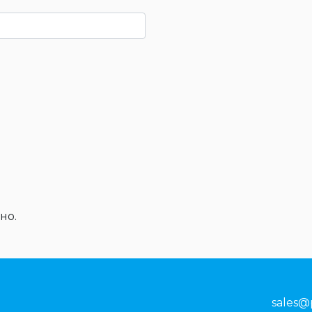
но.
sales@