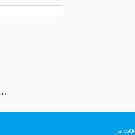
но.
sales@