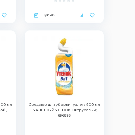
Купить
900 мл
Средство для уборки туалета 900 мл
ой',
ТУАЛЕТНЫЙ УТЕНОК 'Цитрусовый',
696895