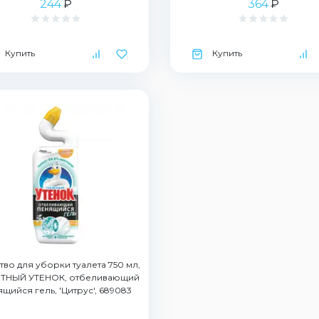
244
₽
364
₽
Купить
Купить
тво для уборки туалета 750 мл,
ТНЫЙ УТЕНОК, отбеливающий
щийся гель, 'Цитрус', 689083