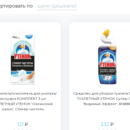
ртировать по
цене (дешевле)
итель/очиститель для унитаза/
Средство для уборки туалета 
писсуара КОМПЛЕКТ 3 шт.
ТУАЛЕТНЫЙ УТЕНОК Супер 
ЛЕТНЫЙ УТЕНОК 'Океанский
'Видимый Эффект', 69688
оазис', Стикер чистоты
121
₽
232
₽