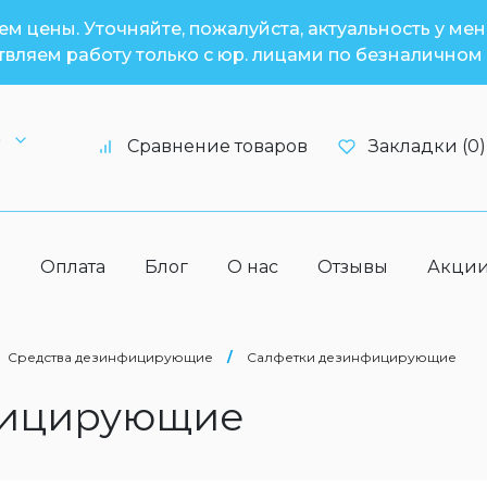
м цены. Уточняйте, пожалуйста, актуальность у ме
вляем работу только с юр. лицами по безналичном 
6
Сравнение товаров
Закладки (0)
а
Оплата
Блог
О нас
Отзывы
Акци
Средства дезинфицирующие
/
Cалфетки дезинфицирующие
фицирующие