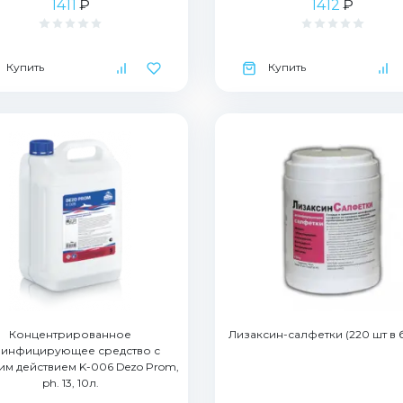
1411
₽
1412
₽
Купить
Купить
Концентрированное
Лизаксин-салфетки (220 шт в 
зинфицирующее средство с
м действием K-006 Dezo Prom,
ph. 13, 10л.