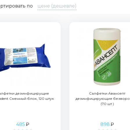
ртировать по
цене (дешевле)
алфетки дезинфицирущие
Салфетки Авансепт
odent Сменный блок, 120 штук
дезинфицирующие безворс
(70 шт.)
485
₽
898
₽