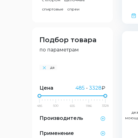
спиртовые
спреи
Подбор товара
по параметрам
да
Цена
485
-
3328
₽
485
500
655
1186
3328
де
Производитель
моющи
Применение