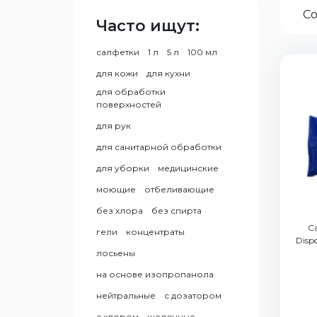
Со
Часто ищут:
салфетки
1 л
5 л
100 мл
для кожи
для кухни
для обработки
поверхностей
для рук
для санитарной обработки
для уборки
медицинские
моющие
отбеливающие
без хлора
без спирта
С
гели
концентраты
Disp
лосьены
на основе изопропанола
нейтральные
с дозатором
с хлором
щелочные