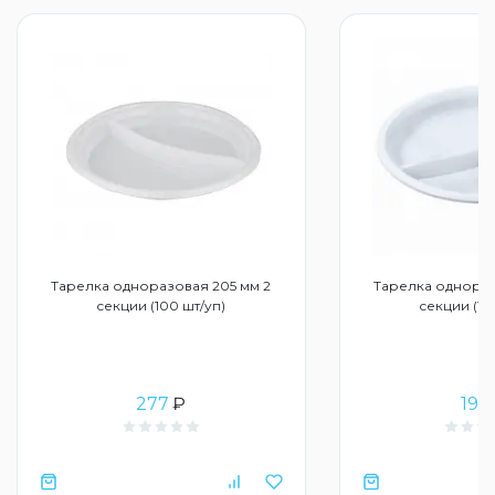
Тарелка одноразовая 205 мм 2
Тарелка однораз
секции (100 шт/уп)
секции (10
277
₽
197