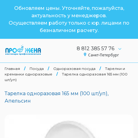
Обновляем цены. Уточняйте, пожалуйста,
актуальность у менеджеров.
Осуществляем работу только с юр. лицами по
безналичном расчету.
8 812 385 57 76
Санкт-Петербург
Главная
/
Посуда
/
Одноразовая посуда
/
Тарелки и
креманки одноразовые
/
Тарелка одноразовая 165 мм (100
шт/уп)
Тарелка одноразовая 165 мм (100 шт/уп),
Апельсин