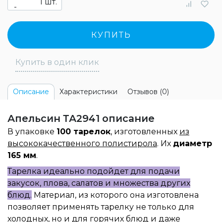
шт.
-
КУПИТЬ
Купить в один клик
Характеристики
Отзывов (0)
Описание
Апельсин ТА2941 описание
В упаковке
100 тарелок
, изготовленных
из
высококачественного полистирола
. Их
диаметр
165 мм
.
Тарелка идеально подойдет для подачи
закусок, плова, салатов и множества других
блюд.
Материал, из которого она изготовлена
позволяет применять тарелку не только для
холодных, но и для горячих блюд и даже