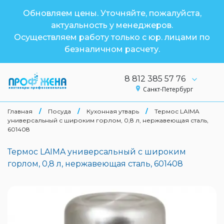
Обновляем цены. Уточняйте, пожалуйста,
актуальность у менеджеров.
Осуществляем работу только с юр. лицами по
безналичном расчету.
8 812 385 57 76
Санкт-Петербург
Главная
/
Посуда
/
Кухонная утварь
/
Термос LAIMA
универсальный с широким горлом, 0,8 л, нержавеющая сталь,
601408
Термос LAIMA универсальный с широким
горлом, 0,8 л, нержавеющая сталь, 601408