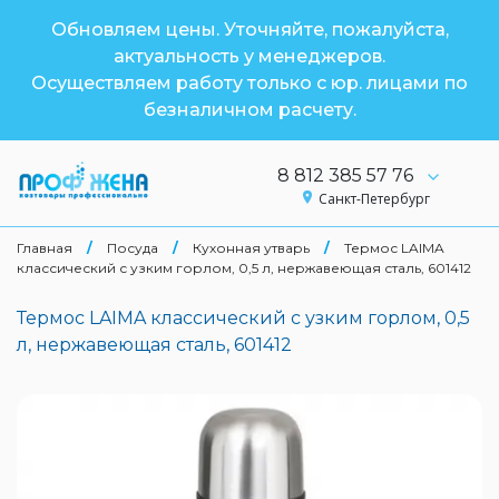
Обновляем цены. Уточняйте, пожалуйста,
актуальность у менеджеров.
Осуществляем работу только с юр. лицами по
безналичном расчету.
8 812 385 57 76
Санкт-Петербург
Главная
/
Посуда
/
Кухонная утварь
/
Термос LAIMA
классический с узким горлом, 0,5 л, нержавеющая сталь, 601412
Термос LAIMA классический с узким горлом, 0,5
л, нержавеющая сталь, 601412