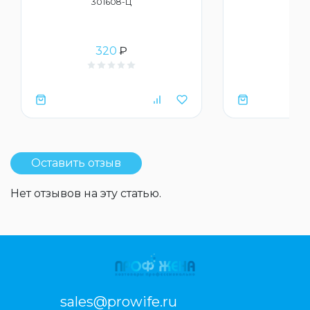
301608-Ц
ру
320
₽
18
Оставить отзыв
Нет отзывов на эту статью.
sales@prowife.ru